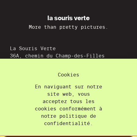
la souris verte
More than pretty pictures.
La Souris Verte
36A, chemin du Champ-des-Filles
1228 Plan-les-Ouates
+41 22 300 21 08
Cookies
contact@lasourisverte.ch
En naviguant sur notre
site web, vous
Accueil
acceptez tous les
À propos
cookies conformément à
Projets
notre politique de
Formations
confidentialité.
Contact